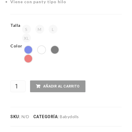
Viene con panty tipo hilo
Talla
S
M
L
XL
Color
Babydoll
AÑADIR AL CARRITO
-
BD
N/D
Babydolls
SKU:
CATEGORÍA:
200
cantidad