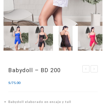
Babydoll – BD 200
BK
–
080
BD
S/
75.00
pack
500
3
Babydoll elaborado en encaje y tull
und