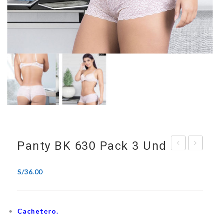
Panty BK 630 Pack 3 Und
BK
BK
770
120
S/
36.00
pack
pack
3
3
Cachetero.
und
und