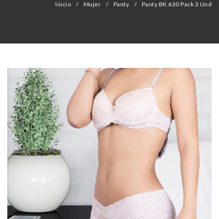
Inicio
/
Mujer
/
Panty
/
Panty BK 630 Pack 3 Und
CONTACTO