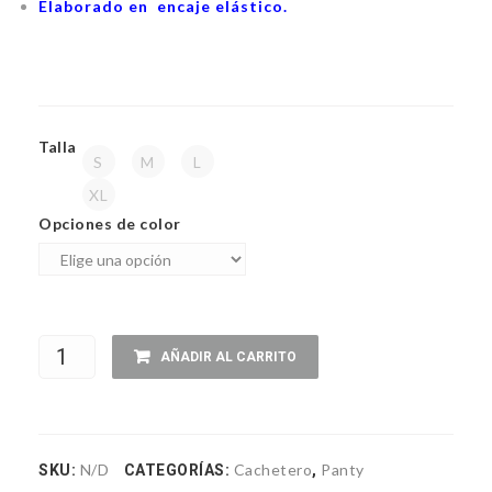
Elaborado en encaje elástico.
Talla
S
M
L
XL
Opciones de color
Panty
AÑADIR AL CARRITO
BK
630
N/D
Cachetero
Panty
SKU:
CATEGORÍAS:
,
pack